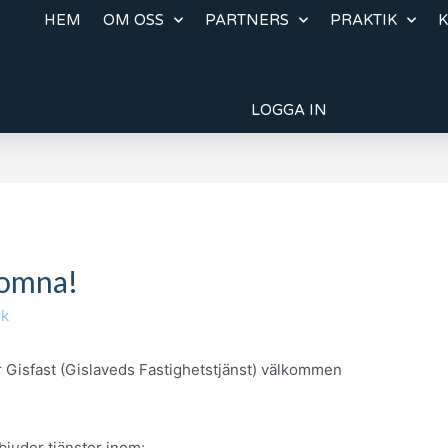
HEM
OM OSS
PARTNERS
PRAKTIK
LOGGA IN
komna!
rk
r Gisfast (Gislaveds Fastighetstjänst) välkommen
bjuder tjänster inom: