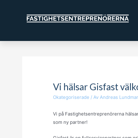
Vi hälsar Gisfast väl
Okategoriserade
/ Av
Andreas Lundma
Vi på Fastighetsentreprenörerna hälsa
som ny partner!
Gisfast är en fullservicepartner som er