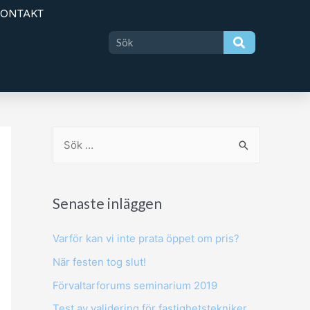
KONTAKT
Senaste inläggen
Varför kan vi inte prata öppet om pris?
När festen tog slut!
Förvaltarforums seminarium 2019
Test av validering för fastighetstekniker